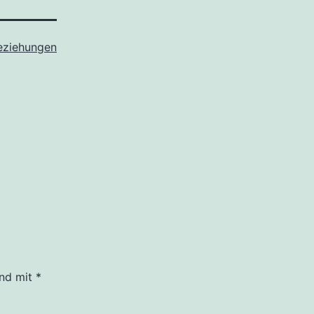
eziehungen
ind mit
*