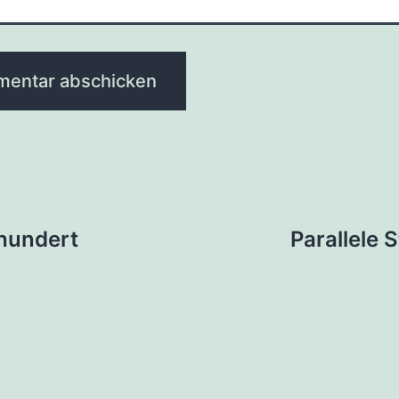
tion
hundert
Parallele 