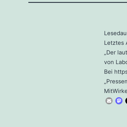
Lesedaue
Letztes
„Der lau
von Labo
Bei http
„Pressem
MitWirke