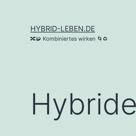
Zum
Inhalt
springen
HYBRID-LEBEN.DE
🔀🧩 Kombiniertes wirken 🌀♻️
Hybride