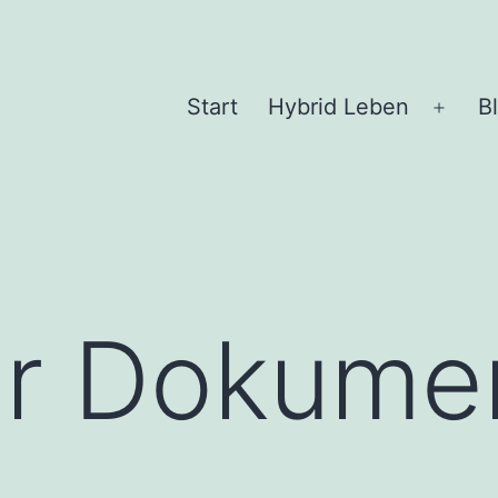
Start
Hybrid Leben
B
Menü
öffne
r Dokumen